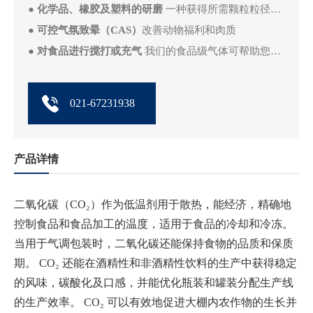
●
化学品、橡胶及塑料的研磨
一种获得所需颗粒粒径和产能的经济有效方法
●
可控气氛致晕（CAS）
改善动物福利和肉质
●
对食品进行搅打或充气
我们的食品级气体可帮助您对可泵送食品进行搅打或充气。
021-67231938
产品详情
二氧化碳（CO₂）作为低温剂用于散热，能经济，精确地
控制食品和食品加工的温度，适用于食品的冷却和冷冻。
当用于气调包装时，二氧化碳还能保持食物的品质和保质
期。 CO₂ 还能在酒精性和非酒精性饮料的生产中获得稳定
的风味，碳酸化及口感，并能优化瓶装和罐装分配生产线
的生产效率。 CO₂ 可以有效地促进大棚内农作物的生长并