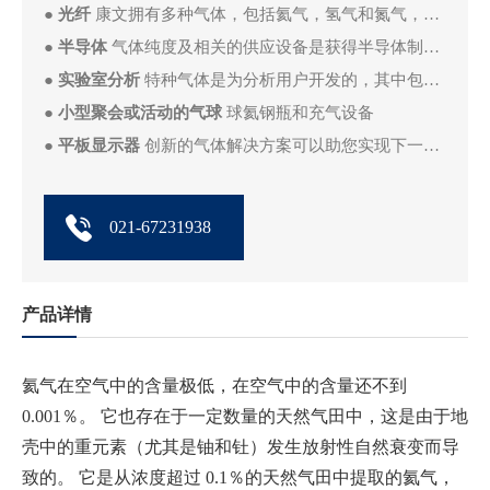
●
光纤
康文拥有多种气体，包括氦气，氢气和氮气，以及相关设备和服务
●
半导体
气体纯度及相关的供应设备是获得半导体制造的可靠性和预期良率的关键
●
实验室分析
特种气体是为分析用户开发的，其中包括超高压气体，混合气体及气体输送设备。
●
小型聚会或活动的气球
球氦钢瓶和充气设备
●
平板显示器
创新的气体解决方案可以助您实现下一代显示器生产
021-67231938
产品详情
氦气在空气中的含量极低，在空气中的含量还不到
0.001％。 它也存在于一定数量的天然气田中，这是由于地
壳中的重元素（尤其是铀和钍）发生放射性自然衰变而导
致的。 它是从浓度超过 0.1％的天然气田中提取的氦气，