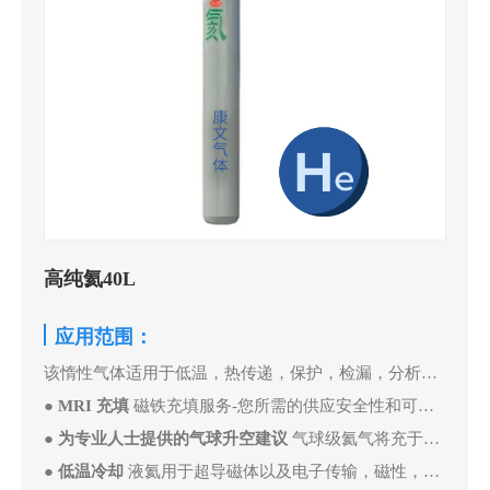
高纯氦40L
应用范围：
该惰性气体适用于低温，热传递，保护，检漏，分析及提升应用
●
MRI 充填
磁铁充填服务-您所需的供应安全性和可靠性
●
为专业人士提供的气球升空建议
气球级氦气将充于特殊设计的轻便、易于使用的钢瓶中
●
低温冷却
液氦用于超导磁体以及电子传输，磁性，热能及光谱研究中。