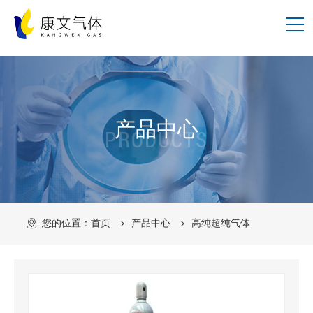
产品中心
PRODUCTS
您的位置：
首页
产品中心
高纯超纯气体