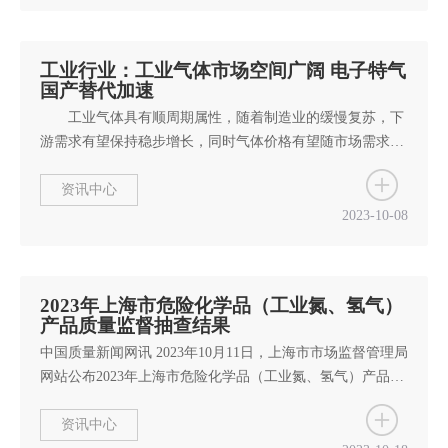
强，均价环比下跌，液氮产品月均价533 元/吨，环比下跌
12.79 元/吨，同比下跌139.17 元/吨；3）液氩：市场呈涨跌
互现局面，液氩月均价为...
工业行业：工业气体市场空间广阔 电子特气
国产替代加速
工业气体具有顺周期属性，随着制造业的缓慢复苏，下
游需求有望保持稳步增长，同时气体价格有望随市场需求好
转而逐步回升。 摘要： 投资建议：工业气体下游
以钢铁、石化等为主，具有顺周期属性，有望随下游需求复
资讯中心
苏而逐步增长。推荐标的为杭氧股份（空分设备业内领先，
2023-10-08
管道气与零售气高速发展），福斯达（深耕空分设备领域，
海外市场加速拓展），陕鼓动力（气体业务稳步增长，透平
设备国内领先）。受益标的为侨源股...
2023年上海市危险化学品（工业氮、氢气）
产品质量监督抽查结果
中国质量新闻网讯 2023年10月11日，上海市市场监督管理局
网站公布2023年上海市危险化学品（工业氮、氢气）产品质
量监督抽查结果。 近期，上海市市场监督管理局对本市生产
的危险化学品（工业氮、氢气）产品质量进行了监督抽查。
资讯中心