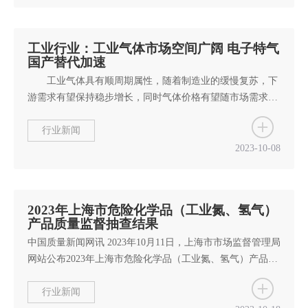
强，均价环比下跌，液氮产品月均价533 元/吨，环比下跌
12.79 元/吨，同比下跌139.17 元/吨；3）液氩：市场呈涨跌
互现局面，液氩月均价为...
工业行业：工业气体市场空间广阔 电子特气
国产替代加速
工业气体具有顺周期属性，随着制造业的缓慢复苏，下
游需求有望保持稳步增长，同时气体价格有望随市场需求好
转而逐步回升。 摘要： 投资建议：工业气体下游
以钢铁、石化等为主，具有顺周期属性，有望随下游需求复
行业新闻
苏而逐步增长。推荐标的为杭氧股份（空分设备业内领先，
2023-10-08
管道气与零售气高速发展），福斯达（深耕空分设备领域，
海外市场加速拓展），陕鼓动力（气体业务稳步增长，透平
设备国内领先）。受益标的为侨源股...
2023年上海市危险化学品（工业氮、氢气）
产品质量监督抽查结果
中国质量新闻网讯 2023年10月11日，上海市市场监督管理局
网站公布2023年上海市危险化学品（工业氮、氢气）产品质
量监督抽查结果。 近期，上海市市场监督管理局对本市生产
的危险化学品（工业氮、氢气）产品质量进行了监督抽查。
行业新闻